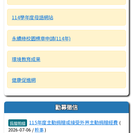
114學年度母語網站
永續綠校園標章申請(114年)
環境教育成果
健康促進網
勸募徵信
文章列表
115年度主動捐贈或接受外界主動捐贈經費
(
捐贈明細
/
幹事
)
2026-07-06