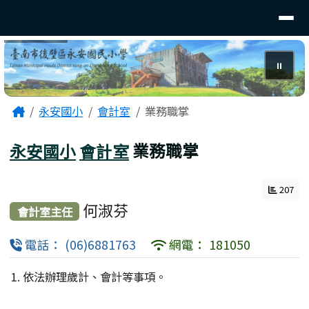
臺南市後壁區永安國小
導覽列
跳至主內容區
⏸
頁尾區域
主內容區域
Home
永安國小
會計室
業務職掌
永安國小
會計室
業務職掌
207
何淑芬
會計室主任
電話： (06)6881763
網電： 181050
依法辦理歲計、會計等事項。