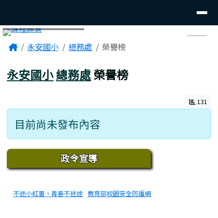
臺南市後壁區永安國小
導覽列
跳至主內容區
頁尾區域
主內容區域
Home
永安國小
總務處
榮譽榜
⏸
永安國小
總務處
榮譽榜
131
目前尚未發布內容
下中區域內容
政令宣導
不迷小紅書，青春不迷途
教育部校園安全防護網