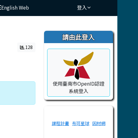
English Web
登入
⏸
右邊區域內容
請由此登入
128
使用臺南市OpenID認證
系統登入
課程計畫
布可星球
因材網