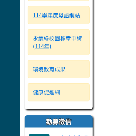
114學年度母語網站
永續綠校園標章申請
(114年)
環境教育成果
健康促進網
勸募徵信