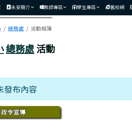
覽
永安簡介
教師專區
學生專區
舊校網
區域
小
總務處
活動相簿
小
總務處
活動
未發布內容
域內容
政令宣導