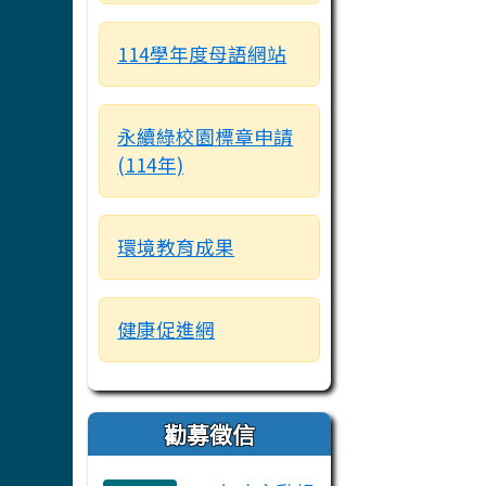
114學年度母語網站
永續綠校園標章申請
(114年)
環境教育成果
健康促進網
勸募徵信