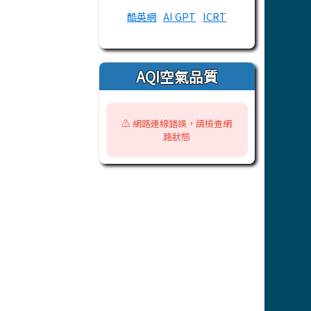
酷英網
AI GPT
ICRT
AQI空氣品質
⚠️ 網路連線錯誤，請檢查網
路狀態