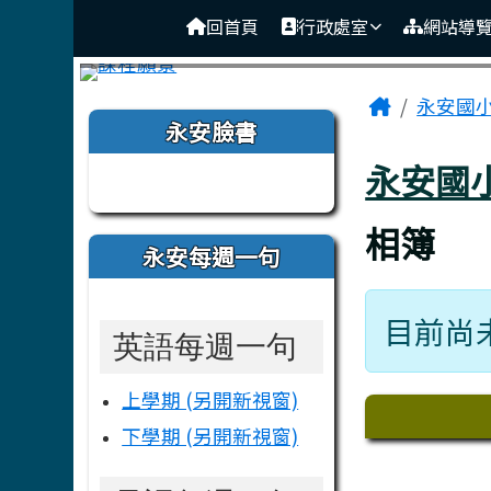
臺南市後壁區永安國小
導覽列
跳至主內容區
回首頁
行政處室
網站導
頁尾區域
主內容
Home
永安國
左邊區域內容
永安臉書
永安國
相簿
永安每週一句
目前尚
英語每週一句
下中區
上學期 (另開新視窗)
下學期 (另開新視窗)