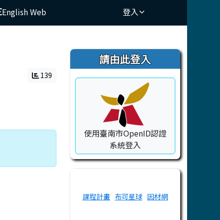
English Web
登入
⏸
右邊區域內容
請由此登入
139
使用臺南市OpenID認證
系統登入
課程計畫
布可星球
因材網