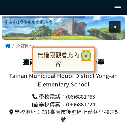
臺南市後壁區永安國小
導覽列
跳至主內容區
⏸
頁尾區域
主內容區域
Home
永安國小
無權限觀看此內
關閉
×
臺南市後壁區永安國民小學
容
對話框已開啟。請使用 Tab 鍵在選
Tainan Municipal Houbi District Yong-an
Elementary School
學校電話：(06)6881763
學校傳真：(06)6881724
學校地址：731臺南市後壁區上茄苳里48之5
號