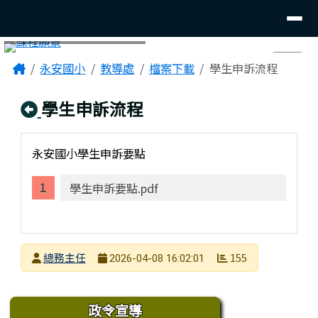
臺南市後壁區永安國小
導覽列
跳至主內容區
頁尾區域
主內容區域
Home
永安國小
教導處
檔案下載
學生申訴流程
⏸
回上頁
學生申訴流程
永安國小學生申訴要點
學生申訴要點.pdf
發布者
總務主任
155
2026-04-08 16:02:01
發布日期
瀏覽次數
下中區域內容
政令宣導