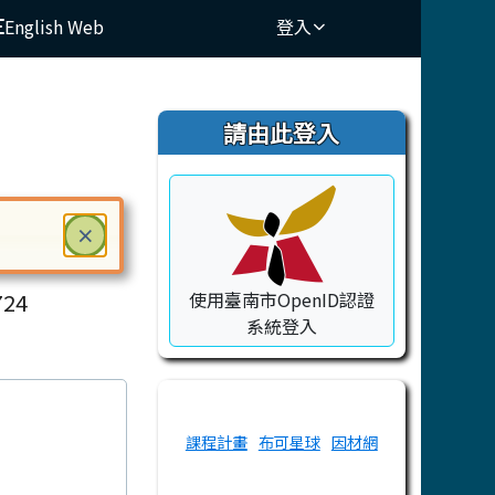
English Web
登入
⏸
右邊區域內容
請由此登入
關閉
×
ry School
ter 鍵或空白鍵確認，按下 Escape 鍵關閉
24
使用臺南市OpenID認證
系統登入
課程計畫
布可星球
因材網