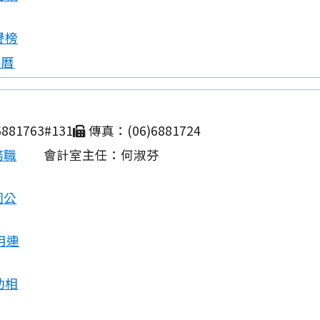
譽榜
事曆
881763#131
傳真：(06)6881724
務職
會計室主任：何淑芬
園公
用連
動相