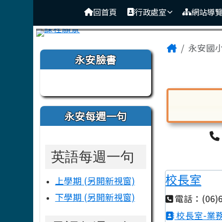
臺南市後壁區永安國小
導覽列
跳至主內容區
回首頁
行政處室
網站導
頁尾區域
主內容
Home
永安國
左邊區域內容
永安臉書
Tainan M
永安每週一句
對話框已開
英語每週一句
校長室
上學期 (另開新視窗)
下學期 (另開新視窗)
電話：(06)6
校長室-業