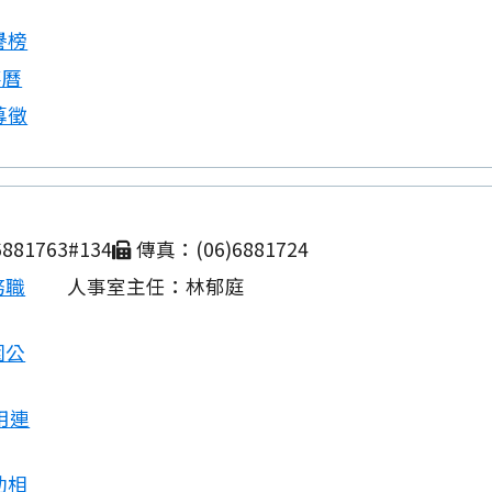
譽榜
事曆
募徵
881763#134
傳真：(06)6881724
務職
人事室主任：林郁庭
園公
用連
動相