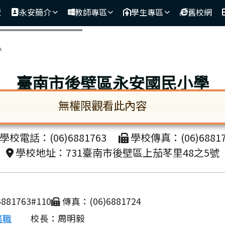
覽
永安簡介
教師專區
學生專區
舊校網
區域
小
臺南市後壁區永安國民小學
無權限觀看此內容
unicipal Houbi District Yong-an Elementa
啟。請使用 Tab 鍵在選項間移動焦點。按下 En
學校電話：(06)6881763
學校傳真：(06)68817
學校地址：731臺南市後壁區上茄苳里48之5號
881763#110
傳真：(06)6881724
務職
校長：周明毅