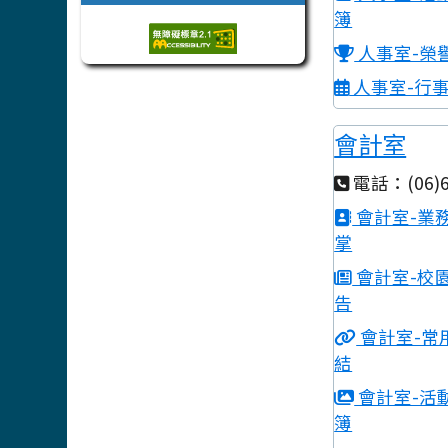
簿
人事室-榮
人事室-行
會計室
電話：(06)6
會計室-業
掌
會計室-校
告
會計室-常
結
會計室-活
簿