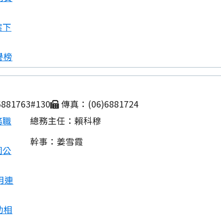
案下
譽榜
881763#130
傳真：(06)6881724
務職
總務主任：賴科穆
幹事：姜雪霞
園公
用連
動相