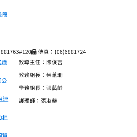
長簡
881763#120
傳真：(06)6881724
務職
教導主任：陳俊吉
教務組長：蔡蕙珊
園公
學務組長：張藝齡
用連
護理師：張淑華
動相
開資