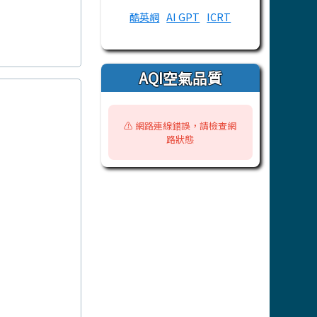
酷英網
AI GPT
ICRT
AQI空氣品質
⚠️ 網路連線錯誤，請檢查網
路狀態