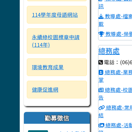
訊
114學年度母語網站
教導處-檔
載
教導處-榮
永續綠校園標章申請
(114年)
總務處
電話：(06)6
環境教育成果
總務處-業
掌
健康促進網
總務處-校
告
總務處-常
結
勸募徵信
總務處-活