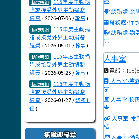
文章列表
簿
115年度主動捐
捐贈明細
贈或接受外界主動捐贈
總務處-榮
經費
(
/
幹事
)
2026-07-06
總務處-行
115年度主動捐
捐贈明細
總務處-勸
贈或接受外界主動捐贈
信
經費
(
/
幹事
)
2026-06-01
115年度主動捐
人事室
捐贈明細
贈或接受外界主動捐贈
電話：(06)6
經費
(
/
幹事
)
2026-05-25
人事室-業
115年度主動捐
捐贈明細
掌
贈或接受外界主動捐贈
人事室-校
經費
(
/
總務主
2026-01-27
告
任
)
人事室-常
結
無障礙標章
人事室-活