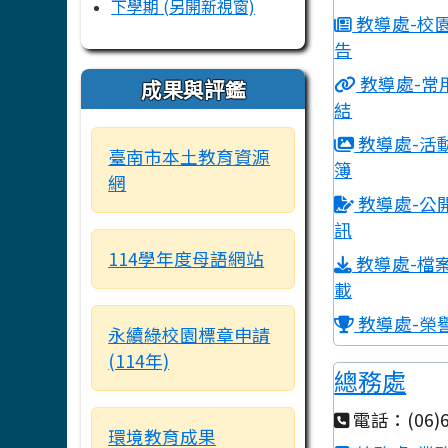
下學期 (另開新視窗)
教導處-校
告
教導處-常
成果與評鑑
結
教導處-活
臺南市本土教育資源
簿
網
教導處-公
訊
114學年度母語網站
教導處-檔
載
教導處-榮
永續綠校園標章申請
(114年)
總務處
電話：(06)6
環境教育成果