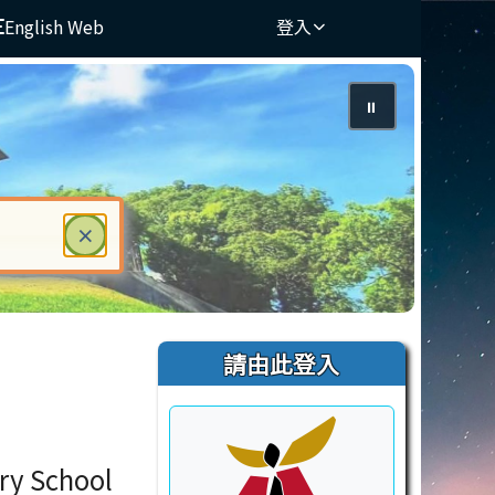
English Web
登入
⏸
關閉
×
ter 鍵或空白鍵確認，按下 Escape 鍵關閉
右邊區域內容
請由此登入
ry School