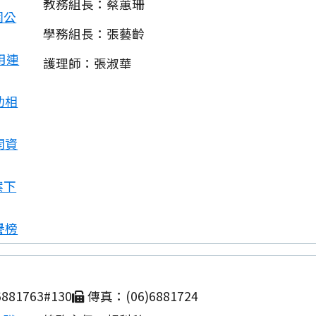
教務組長：蔡蕙珊
園公
學務組長：張藝齡
用連
護理師：張淑華
動相
開資
案下
譽榜
881763#130
傳真：(06)6881724