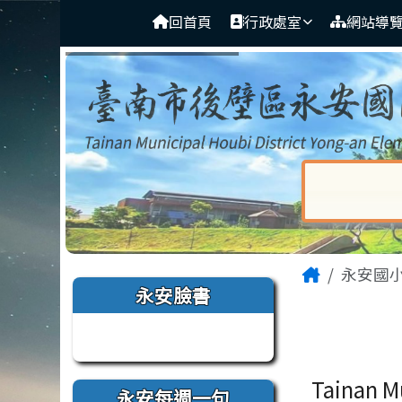
臺南市後壁區永安國小
導覽列
跳至主內容區
回首頁
行政處室
網站導
對話框已開
頁尾區域
主內容
Home
永安國
左邊區域內容
永安臉書
Tainan M
永安每週一句