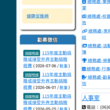
總務處-業
掌
健康促進網
總務處-校
告
總務處-常
結
勸募徵信
總務處-活
文章列表
簿
115年度主動捐
捐贈明細
贈或接受外界主動捐贈
總務處-榮
經費
(
/
幹事
)
2026-07-06
總務處-行
115年度主動捐
捐贈明細
總務處-勸
贈或接受外界主動捐贈
信
經費
(
/
幹事
)
2026-06-01
115年度主動捐
人事室
捐贈明細
贈或接受外界主動捐贈
電話：(06)6
經費
(
/
幹事
)
2026-05-25