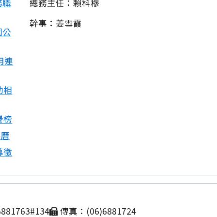
務職
總務主任：賴科穆
幹事：姜雪霞
園公
用連
動相
譽榜
事曆
募徵
881763#134
傳真：(06)6881724