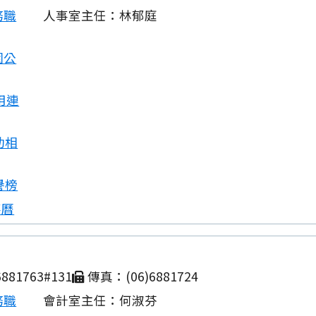
務職
人事室主任：林郁庭
園公
用連
動相
譽榜
事曆
881763#131
傳真：(06)6881724
務職
會計室主任：何淑芬