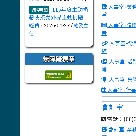
人事室-業
115年度主動捐
捐贈明細
掌
贈或接受外界主動捐贈
人事室-校
經費
(
/
總務主
2026-01-27
告
任
)
人事室-常
結
無障礙標章
人事室-活
簿
人事室-榮
人事室-行
會計室
電話：(06)6
會計室-業