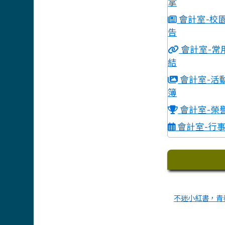
掌
會計室-校
告
會計室-常
結
會計室-活
簿
會計室-榮
會計室-行
下中區
不迷小紅書，青