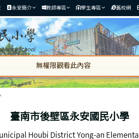
覽
永安簡介
教師專區
學生專區
舊校網
無權限觀看此內容
啟。請使用 Tab 鍵在選項間移動焦點。按下 En
區域
小
臺南市後壁區永安國民小學
unicipal Houbi District Yong-an Elementa