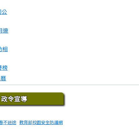
園公
用連
動相
譽榜
事曆
域內容
政令宣導
春不迷途
教育部校園安全防護網