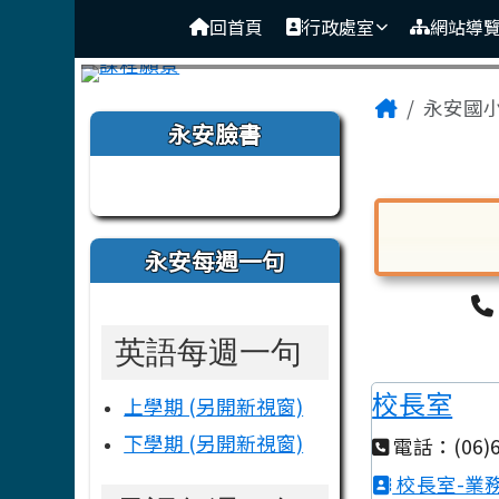
臺南市後壁區永安國小
導覽列
跳至主內容區
回首頁
行政處室
網站導
頁尾區域
主內容
Home
永安國
左邊區域內容
永安臉書
Tainan M
永安每週一句
對話框已開
英語每週一句
校長室
上學期 (另開新視窗)
下學期 (另開新視窗)
電話：(06)6
校長室-業