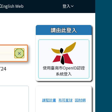
English Web
登入
⏸
右邊區域內容
請由此登入
關閉
×
ry School
ter 鍵或空白鍵確認，按下 Escape 鍵關閉
24
使用臺南市OpenID認證
系統登入
課程計畫
布可星球
因材網