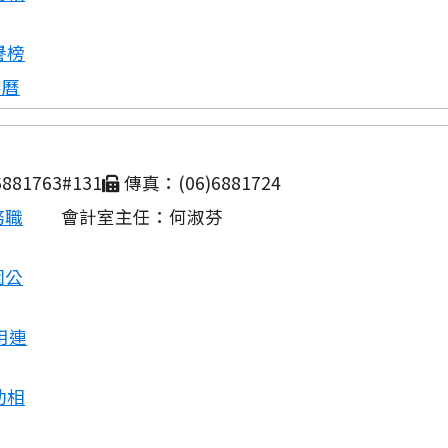
譽榜
事曆
881763#131
傳真：(06)6881724
務職
會計室主任：何淑芬
園公
用連
動相