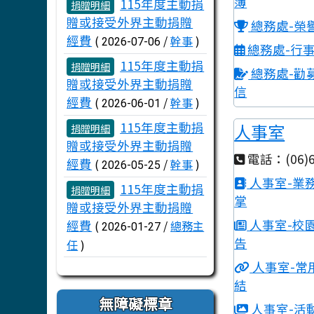
文章列表
簿
115年度主動捐
捐贈明細
贈或接受外界主動捐贈
總務處-榮
經費
(
/
幹事
)
2026-07-06
總務處-行
115年度主動捐
捐贈明細
總務處-勸
贈或接受外界主動捐贈
信
經費
(
/
幹事
)
2026-06-01
115年度主動捐
人事室
捐贈明細
贈或接受外界主動捐贈
電話：(06)6
經費
(
/
幹事
)
2026-05-25
人事室-業
115年度主動捐
捐贈明細
掌
贈或接受外界主動捐贈
人事室-校
經費
(
/
總務主
2026-01-27
告
任
)
人事室-常
結
無障礙標章
人事室-活