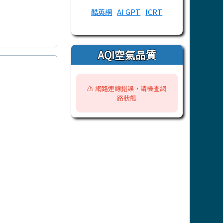
酷英網
AI GPT
ICRT
AQI空氣品質
⚠️ 網路連線錯誤，請檢查網
路狀態