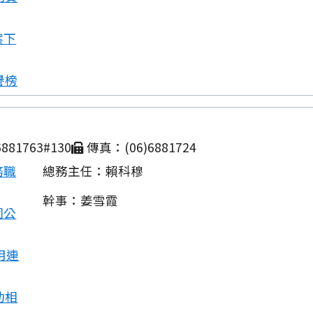
案下
譽榜
881763#130
傳真：(06)6881724
務職
總務主任：賴科穆
幹事：姜雪霞
園公
用連
動相