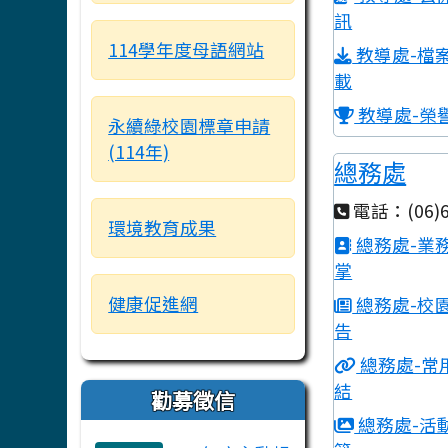
訊
114學年度母語網站
教導處-檔
載
教導處-榮
永續綠校園標章申請
(114年)
總務處
電話：(06)6
環境教育成果
總務處-業
掌
健康促進網
總務處-校
告
總務處-常
結
勸募徵信
總務處-活