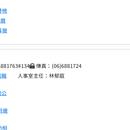
譽榜
事曆
募徵
881763#134
傳真：(06)6881724
務職
人事室主任：林郁庭
園公
用連
動相