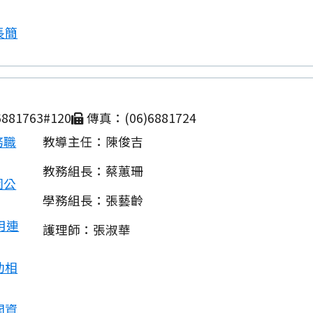
長簡
881763#120
傳真：(06)6881724
務職
教導主任：陳俊吉
教務組長：蔡蕙珊
園公
學務組長：張藝齡
用連
護理師：張淑華
動相
開資