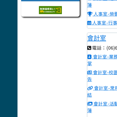
簿
人事室-榮
人事室-行
會計室
電話：(06)6
會計室-業
掌
會計室-校
告
會計室-常
結
會計室-活
簿