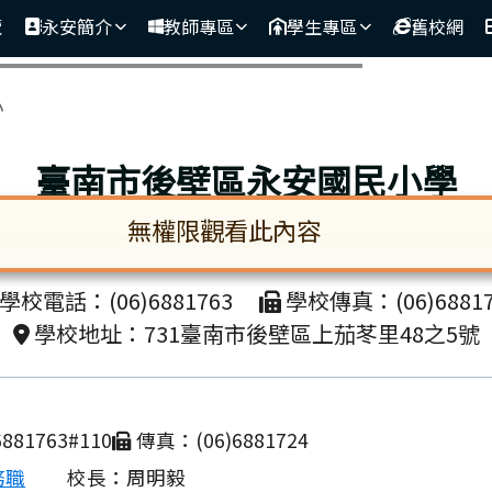
覽
永安簡介
教師專區
學生專區
舊校網
區域
小
臺南市後壁區永安國民小學
無權限觀看此內容
unicipal Houbi District Yong-an Elementa
啟。請使用 Tab 鍵在選項間移動焦點。按下 En
學校電話：(06)6881763
學校傳真：(06)68817
學校地址：731臺南市後壁區上茄苳里48之5號
881763#110
傳真：(06)6881724
務職
校長：周明毅