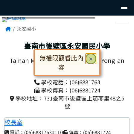
臺南市後壁區永安國小
導覽列
跳至主內容區
頁尾區域
主內容區域
Home
永安國小
⏸
臺南市後壁區永安國民小學
無權限觀看此內
關閉
×
Tainan Municipal Houbi District Yong-an
容
Elementary School
對話框已開啟。請使用 Tab 鍵在選
學校電話：(06)6881763
學校傳真：(06)6881724
學校地址：731臺南市後壁區上茄苳里48之5
號
校長室
電話：(06)6881763#110
傳真：(06)6881724