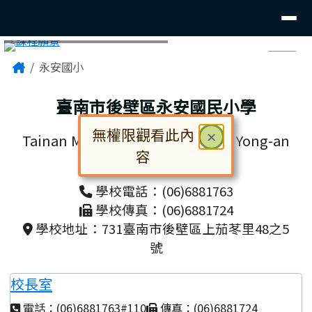
臺南市後壁區永安國小
導覽列
跳至主內容區
頁尾區域
主內容區域
Home
永安國小
⏸
臺南市後壁區永安國民小學
無權限觀看此內
關閉
×
Tainan Municipal Houbi District Yong-an
容
Elementary School
對話框已開啟。請使用 Tab 鍵在選
學校電話：(06)6881763
學校傳真：(06)6881724
學校地址：731臺南市後壁區上茄苳里48之5
號
校長室
電話：(06)6881763#110
傳真：(06)6881724