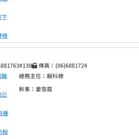
案下
譽榜
881763#130
傳真：(06)6881724
務職
總務主任：賴科穆
幹事：姜雪霞
園公
用連
動相