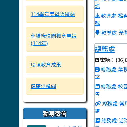
訊
114學年度母語網站
教導處-檔
載
教導處-榮
永續綠校園標章申請
(114年)
總務處
電話：(06)6
環境教育成果
總務處-業
掌
健康促進網
總務處-校
告
總務處-常
結
勸募徵信
總務處-活