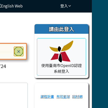
English Web
登入
⏸
右邊區域內容
請由此登入
關閉
×
ry School
ter 鍵或空白鍵確認，按下 Escape 鍵關閉
24
使用臺南市OpenID認證
系統登入
課程計畫
布可星球
因材網