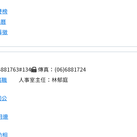
譽榜
事曆
募徵
881763#134
傳真：(06)6881724
務職
人事室主任：林郁庭
園公
用連
動相