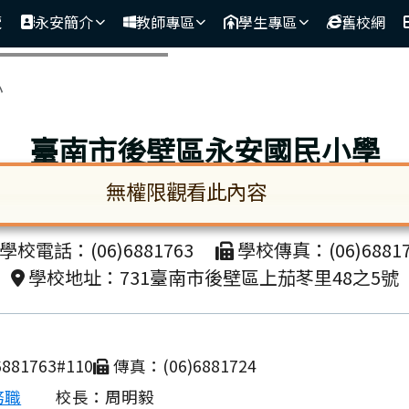
覽
永安簡介
教師專區
學生專區
舊校網
區域
小
臺南市後壁區永安國民小學
無權限觀看此內容
unicipal Houbi District Yong-an Elementa
啟。請使用 Tab 鍵在選項間移動焦點。按下 En
學校電話：(06)6881763
學校傳真：(06)68817
學校地址：731臺南市後壁區上茄苳里48之5號
881763#110
傳真：(06)6881724
務職
校長：周明毅