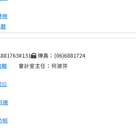
譽榜
事曆
881763#131
傳真：(06)6881724
務職
會計室主任：何淑芬
園公
用連
動相