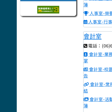
簿
人事室-榮
人事室-行
會計室
電話：(06)6
會計室-業
掌
會計室-校
告
會計室-常
結
會計室-活
簿