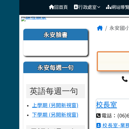
臺南市後壁區永安國小
導覽列
跳至主內容區
回首頁
行政處室
網站導
頁尾區域
主內容
Home
永安國
左邊區域內容
永安臉書
Tainan M
永安每週一句
對話框已開
英語每週一句
校長室
上學期 (另開新視窗)
下學期 (另開新視窗)
電話：(06)6
校長室-業