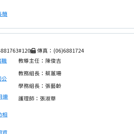
長簡
881763#120
傳真：(06)6881724
務職
教導主任：陳俊吉
教務組長：蔡蕙珊
園公
學務組長：張藝齡
用連
護理師：張淑華
動相
開資