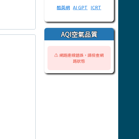
酷英網
AI GPT
ICRT
AQI空氣品質
⚠️ 網路連線錯誤，請檢查網
路狀態