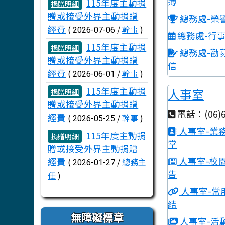
文章列表
簿
115年度主動捐
捐贈明細
贈或接受外界主動捐贈
總務處-榮
經費
(
/
幹事
)
2026-07-06
總務處-行
115年度主動捐
捐贈明細
總務處-勸
贈或接受外界主動捐贈
信
經費
(
/
幹事
)
2026-06-01
115年度主動捐
人事室
捐贈明細
贈或接受外界主動捐贈
電話：(06)6
經費
(
/
幹事
)
2026-05-25
人事室-業
115年度主動捐
捐贈明細
掌
贈或接受外界主動捐贈
人事室-校
經費
(
/
總務主
2026-01-27
告
任
)
人事室-常
結
無障礙標章
人事室-活