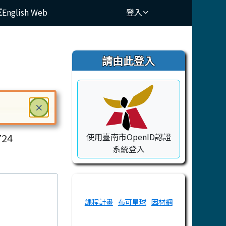
English Web
登入
⏸
右邊區域內容
請由此登入
關閉
×
ry School
ter 鍵或空白鍵確認，按下 Escape 鍵關閉
24
使用臺南市OpenID認證
系統登入
課程計畫
布可星球
因材網