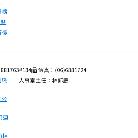
譽榜
事曆
募徵
881763#134
傳真：(06)6881724
務職
人事室主任：林郁庭
園公
用連
動相