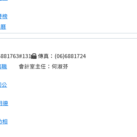
譽榜
事曆
881763#131
傳真：(06)6881724
務職
會計室主任：何淑芬
園公
用連
動相