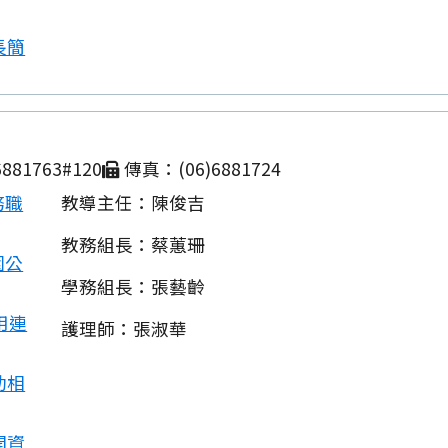
長簡
881763#120
傳真：(06)6881724
務職
教導主任：陳俊吉
教務組長：蔡蕙珊
園公
學務組長：張藝齡
用連
護理師：張淑華
動相
開資