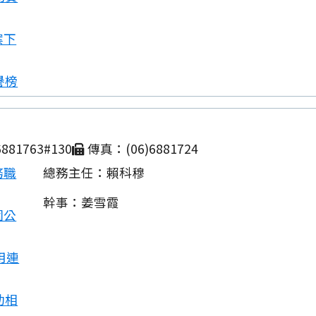
案下
譽榜
881763#130
傳真：(06)6881724
務職
總務主任：賴科穆
幹事：姜雪霞
園公
用連
動相