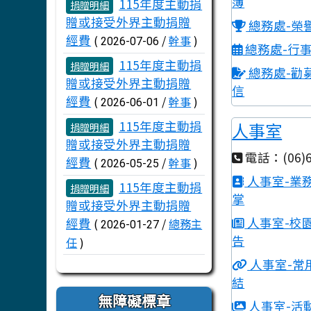
文章列表
簿
115年度主動捐
捐贈明細
贈或接受外界主動捐贈
總務處-榮
經費
(
/
幹事
)
2026-07-06
總務處-行
115年度主動捐
捐贈明細
總務處-勸
贈或接受外界主動捐贈
信
經費
(
/
幹事
)
2026-06-01
115年度主動捐
人事室
捐贈明細
贈或接受外界主動捐贈
電話：(06)6
經費
(
/
幹事
)
2026-05-25
人事室-業
115年度主動捐
捐贈明細
掌
贈或接受外界主動捐贈
人事室-校
經費
(
/
總務主
2026-01-27
告
任
)
人事室-常
結
無障礙標章
人事室-活