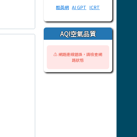
酷英網
AI GPT
ICRT
AQI空氣品質
⚠️ 網路連線錯誤，請檢查網
路狀態