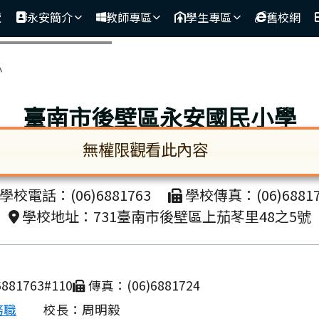
覽
永安簡介
教師專區
學生專區
舊校網
區域
小
臺南市後壁區永安國民小學
無權限觀看此內容
unicipal Houbi District Yong-an Elementa
啟。請使用 Tab 鍵在選項間移動焦點。按下 En
學校電話：(06)6881763
學校傳真：(06)68817
學校地址：731臺南市後壁區上茄苳里48之5號
881763#110
傳真：(06)6881724
務職
校長：周明毅