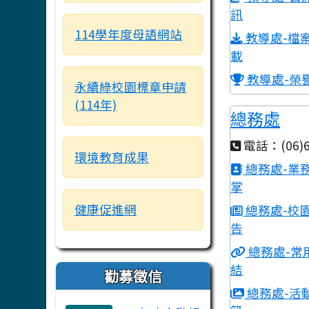
訊
114學年度母語網站
教導處-檔
載
教導處-榮
永續綠校園標章申請
(114年)
總務處
電話：(06)6
環境教育成果
總務處-業
掌
健康促進網
總務處-校
告
總務處-常
結
勸募徵信
總務處-活