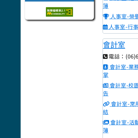
簿
人事室-榮
人事室-行
會計室
電話：(06)6
會計室-業
掌
會計室-校
告
會計室-常
結
會計室-活
簿