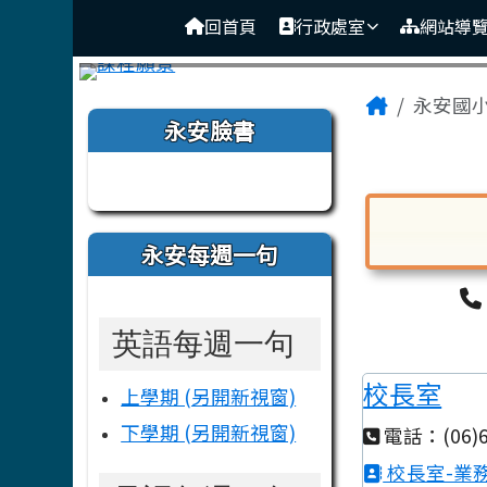
臺南市後壁區永安國小
導覽列
跳至主內容區
回首頁
行政處室
網站導
頁尾區域
主內容
Home
永安國
左邊區域內容
永安臉書
Tainan M
永安每週一句
對話框已開
英語每週一句
校長室
上學期 (另開新視窗)
下學期 (另開新視窗)
電話：(06)6
校長室-業