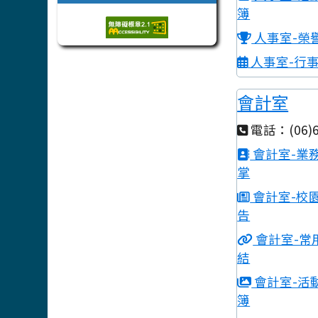
簿
人事室-榮
人事室-行
會計室
電話：(06)6
會計室-業
掌
會計室-校
告
會計室-常
結
會計室-活
簿