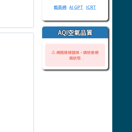
酷英網
AI GPT
ICRT
AQI空氣品質
⚠️ 網路連線錯誤，請檢查網
路狀態