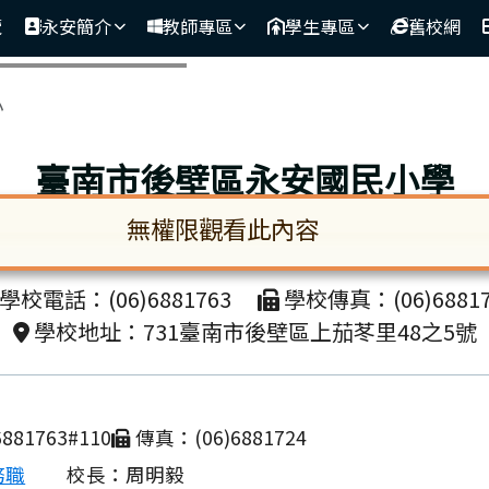
覽
永安簡介
教師專區
學生專區
舊校網
區域
小
臺南市後壁區永安國民小學
無權限觀看此內容
unicipal Houbi District Yong-an Elementa
啟。請使用 Tab 鍵在選項間移動焦點。按下 En
學校電話：(06)6881763
學校傳真：(06)68817
學校地址：731臺南市後壁區上茄苳里48之5號
881763#110
傳真：(06)6881724
務職
校長：周明毅