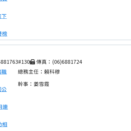
案下
譽榜
881763#130
傳真：(06)6881724
務職
總務主任：賴科穆
幹事：姜雪霞
園公
用連
動相