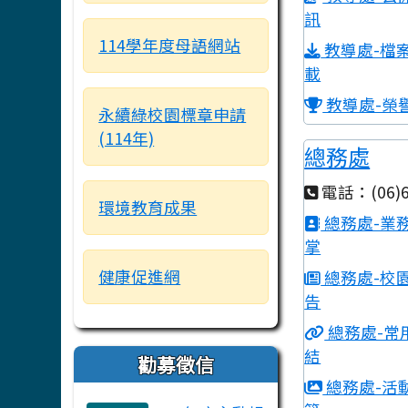
訊
114學年度母語網站
教導處-檔
載
教導處-榮
永續綠校園標章申請
(114年)
總務處
電話：(06)6
環境教育成果
總務處-業
掌
健康促進網
總務處-校
告
總務處-常
結
勸募徵信
總務處-活