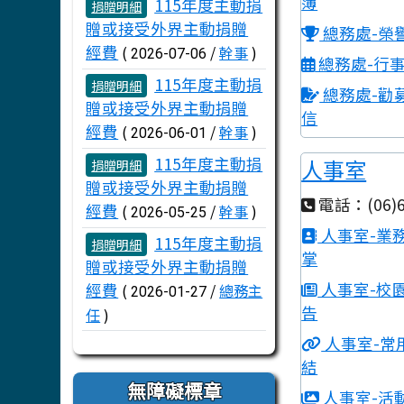
文章列表
簿
115年度主動捐
捐贈明細
贈或接受外界主動捐贈
總務處-榮
經費
(
/
幹事
)
2026-07-06
總務處-行
115年度主動捐
捐贈明細
總務處-勸
贈或接受外界主動捐贈
信
經費
(
/
幹事
)
2026-06-01
115年度主動捐
人事室
捐贈明細
贈或接受外界主動捐贈
電話：(06)6
經費
(
/
幹事
)
2026-05-25
人事室-業
115年度主動捐
捐贈明細
掌
贈或接受外界主動捐贈
人事室-校
經費
(
/
總務主
2026-01-27
告
任
)
人事室-常
結
無障礙標章
人事室-活