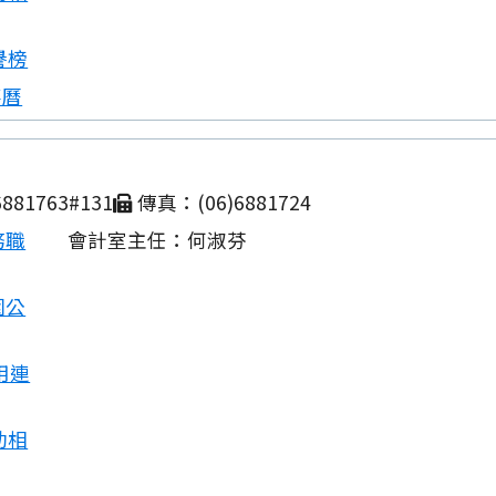
譽榜
事曆
881763#131
傳真：(06)6881724
務職
會計室主任：何淑芬
園公
用連
動相