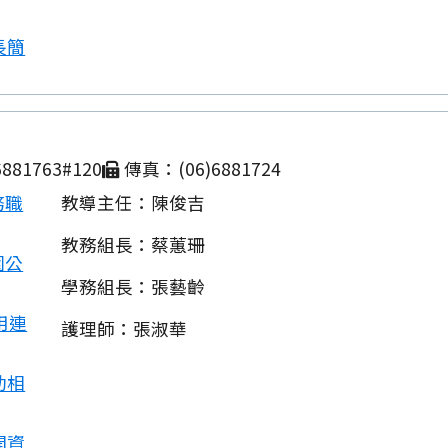
長簡
881763#120
傳真：(06)6881724
務職
教導主任：陳俊吉
教務組長：蔡蕙珊
園公
學務組長：張藝齡
用連
護理師：張淑華
動相
開資