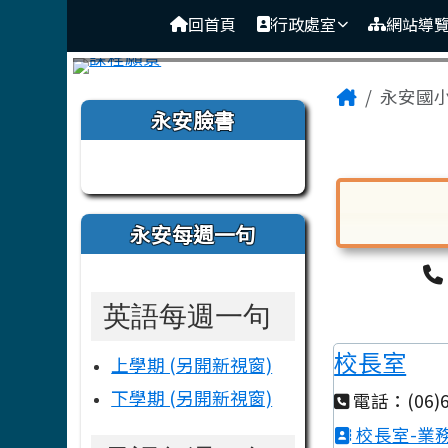
臺南市後壁區永安國小
導覽列
跳至主內容區
回首頁
行政處室
網站導
頁尾區域
主內容
Home
永安國
左邊區域內容
永安臉書
Tainan M
永安每週一句
對話框已開
英語每週一句
校長室
上學期 (另開新視窗)
下學期 (另開新視窗)
電話：(06)6
校長室-業