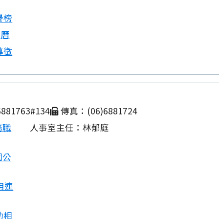
譽榜
事曆
募徵
881763#134
傳真：(06)6881724
務職
人事室主任：林郁庭
園公
用連
動相