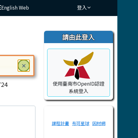
English Web
登入
⏸
右邊區域內容
請由此登入
關閉
×
ry School
ter 鍵或空白鍵確認，按下 Escape 鍵關閉
24
使用臺南市OpenID認證
系統登入
課程計畫
布可星球
因材網